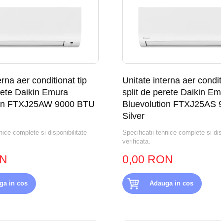
erna aer conditionat tip
Unitate interna aer condit
erete Daikin Emura
split de perete Daikin E
ion FTXJ25AW 9000 BTU
Bluevolution FTXJ25AS
Silver
nice complete si disponibilitate
Specificatii tehnice complete si dis
verificata.
ON
0,00 RON
ga in cos
Adauga in cos