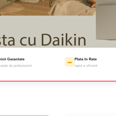
vicii Garantate
Plata In Rate
▬
utate de profesionisti
rapid si eficient