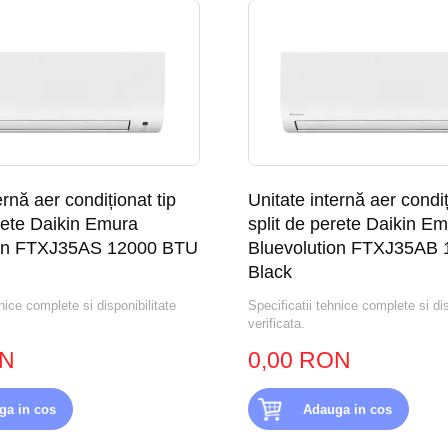
ernă aer condiționat tip
Unitate internă aer condiț
erete Daikin Emura
split de perete Daikin E
ion FTXJ35AS 12000 BTU
Bluevolution FTXJ35AB
Black
nice complete si disponibilitate
Specificatii tehnice complete si dis
verificata.
ON
0,00 RON
ga in cos
Adauga in cos