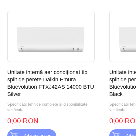
Unitate internă aer condiționat tip
Unitate int
split de perete Daikin Emura
split de p
Bluevolution FTXJ42AS 14000 BTU
Bluevolut
Silver
Black
Specificatii tehnice complete si disponibilitate
Specificatii teh
verificata.
verificata.
0,00 RON
0,00 R
Adauga in cos
Adau