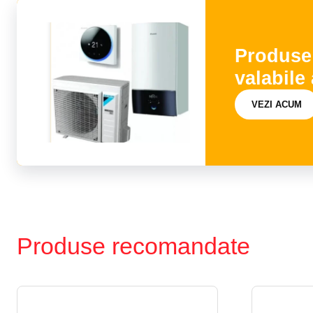
Produse
valabile
VEZI ACUM
Produse recomandate