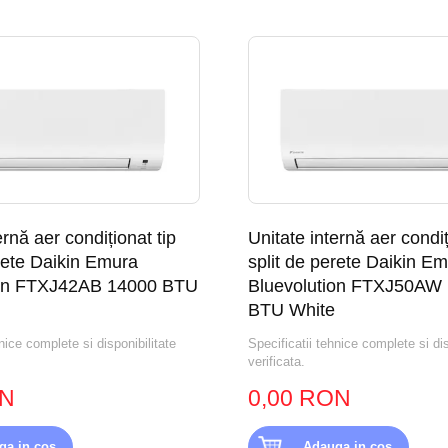
ernă aer condiționat tip
Unitate internă aer condiț
erete Daikin Emura
split de perete Daikin E
ion FTXJ42AB 14000 BTU
Bluevolution FTXJ50AW
BTU White
nice complete si disponibilitate
Specificatii tehnice complete si dis
verificata.
ON
0,00 RON
ga in cos
Adauga in cos