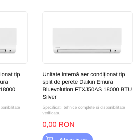
ionat tip
Unitate internă aer condiționat tip
mura
split de perete Daikin Emura
 18000
Bluevolution FTXJ50AS 18000 BTU
Silver
ponibilitate
Specificatii tehnice complete si disponibilitate
verificata.
0,00 RON
Adauga in cos