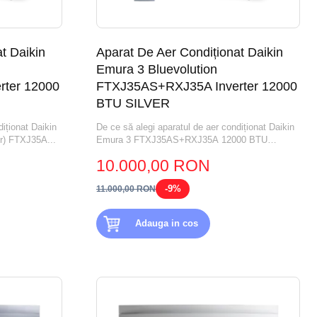
t Daikin
Aparat De Aer Condiționat Daikin
Emura 3 Bluevolution
ter 12000
FTXJ35AS+RXJ35A Inverter 12000
BTU SILVER
iționat Daikin
De ce să alegi aparatul de aer condiționat Daikin
r) FTXJ35A...
Emura 3 FTXJ35AS+RXJ35A 12000 BTU
SILVER?...
10.000,00 RON
-9%
11.000,00 RON
Adauga in cos