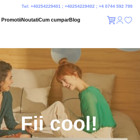
Tel:
+40254229401
;
+40254229402
;
+4 0744 592 799
Promotii
Noutati
Cum cumpar
Blog
Fii cool!