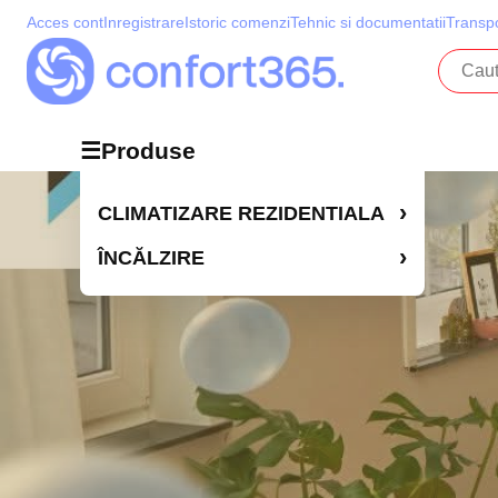
Acces cont
Inregistrare
Istoric comenzi
Tehnic si documentatii
Transpo
☰
Produse
Produse
›
CLIMATIZARE REZIDENTIALA
›
ÎNCĂLZIRE