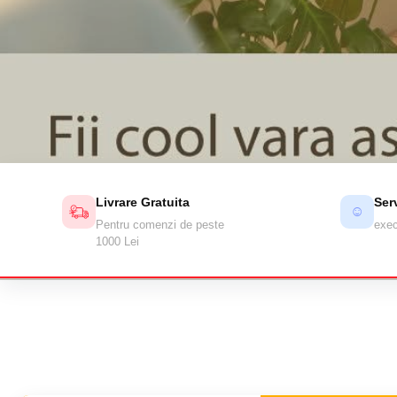
Livrare Gratuita
Ser
☺
Pentru comenzi de peste
exec
1000 Lei