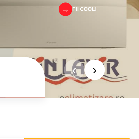
FII COOL!
‹
›