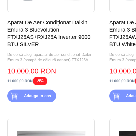
Aparat De Aer Condiționat Daikin
Aparat De 
Emura 3 Bluevolution
Emura 3 Bl
FTXJ25AS+RXJ25A Inverter 9000
FTXJ25AW+
BTU SILVER
BTU White
De ce să alegi aparatul de aer condiționat Daikin
De ce să alegi 
Emura 3 (pompă de căldură aer-aer) FTXJ25A...
Emura 3 (pompă
10.000,00 RON
10.000,
-9%
11.000,00 RON
11.000,00 RON
Adauga in cos
Adau