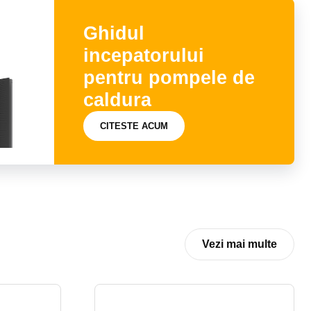
Ghidul
incepatorului
pentru pompele de
caldura
CITESTE ACUM
Vezi mai multe