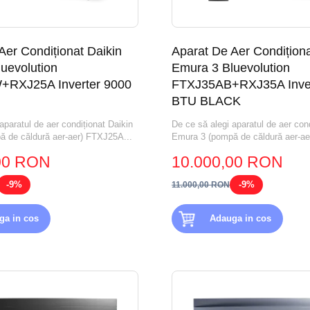
Aer Condiționat Daikin
Aparat De Aer Condiționa
uevolution
Emura 3 Bluevolution
RXJ25A Inverter 9000
FTXJ35AB+RXJ35A Inver
BTU BLACK
aparatul de aer condiționat Daikin
De ce să alegi aparatul de aer cond
 de căldură aer-aer) FTXJ25A...
Emura 3 (pompă de căldură aer-ae
00 RON
10.000,00 RON
-9%
-9%
11.000,00 RON
ga in cos
Adauga in cos