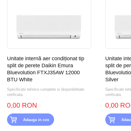
Unitate internă aer condiționat tip
Unitate int
split de perete Daikin Emura
split de p
Bluevolution FTXJ35AW 12000
Bluevolut
BTU White
Silver
Specificatii tehnice complete si disponibilitate
Specificatii teh
verificata.
verificata.
0,00 RON
0,00 R
Adauga in cos
Adau