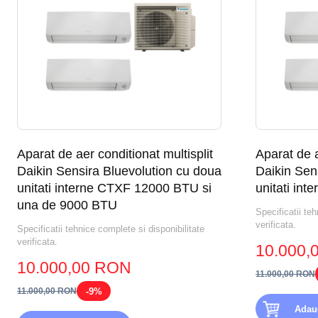
Aparat de aer conditionat multisplit
Aparat de a
Daikin Sensira Bluevolution cu doua
Daikin Sens
unitati interne CTXF 12000 BTU si
unitati in
una de 9000 BTU
Specificatii teh
verificata.
Specificatii tehnice complete si disponibilitate
verificata.
10.000,
10.000,00 RON
11.000,00 RON
-9%
11.000,00 RON
Adau