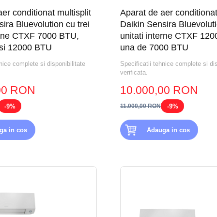
er conditionat multisplit
Aparat de aer conditionat 
ira Bluevolution cu trei
Daikin Sensira Bluevolut
terne CTXF 7000 BTU,
unitati interne CTXF 120
si 12000 BTU
una de 7000 BTU
nice complete si disponibilitate
Specificatii tehnice complete si dis
verificata.
00 RON
10.000,00 RON
-9%
-9%
11.000,00 RON
ga in cos
Adauga in cos