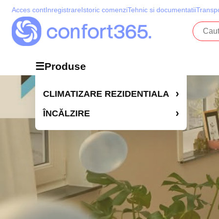
Acces cont
Inregistrare
Istoric comenzi
Tehnic si documentatii
Transpo
☰
Produse
Produse
›
CLIMATIZARE REZIDENTIALA
›
ÎNCĂLZIRE