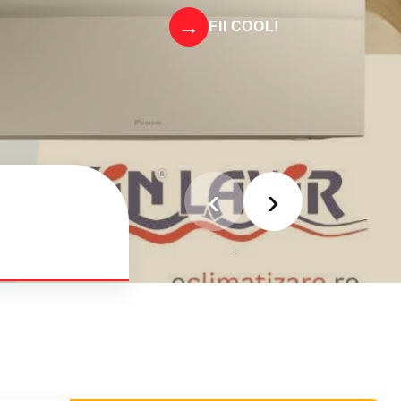
FII COOL!
‹
›