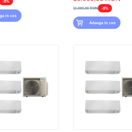
-9%
-9%
11.000,00 RON
ga in cos
Adauga in cos