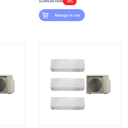
-9%
11.000,00 RON
Adauga in cos