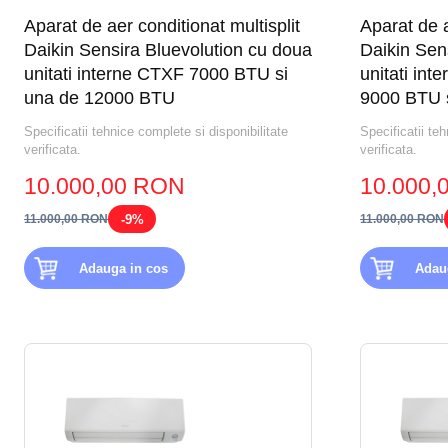
Aparat de aer conditionat multisplit
Aparat de a
Daikin Sensira Bluevolution cu doua
Daikin Sens
unitati interne CTXF 7000 BTU si
unitati in
una de 12000 BTU
9000 BTU 
Specificatii tehnice complete si disponibilitate
Specificatii teh
verificata.
verificata.
10.000,00 RON
10.000,
-9%
11.000,00 RON
11.000,00 RON
Adauga in cos
Adau