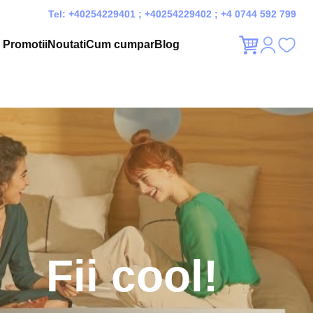
Tel:
+40254229401
;
+40254229402
;
+4 0744 592 799
Promotii
Noutati
Cum cumpar
Blog
Fii cool!