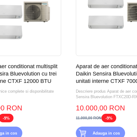
er conditionat multisplit
Aparat de aer conditionat 
ira Bluevolution cu trei
Daikin Sensira Bluevolut
terne CTXF 12000 BTU
unitati interne CTXF 70
nice complete si disponibilitate
Descriere produs Aparat de aer con
Sensira Bluevolution FTXC20D-RX
00 RON
10.000,00 RON
-9%
-9%
11.000,00 RON
ga in cos
Adauga in cos