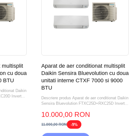
multisplit
Aparat de aer conditionat multisplit
ion cu doua
Daikin Sensira Bluevolution cu doua
00 BTU
unitati interne CTXF 7000 si 9000
BTU
ditionat Daikin
C20D Invert...
Descriere produs Aparat de aer conditionat Daikin
Sensira Bluevolution FTXC25D+RXC25D Invert...
10.000,00 RON
-9%
11.000,00 RON