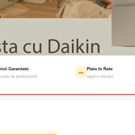
vicii Garantate
Plata In Rate
▬
utate de profesionisti
rapid si eficient