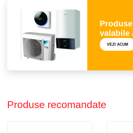
Produse
valabile
VEZI ACUM
Produse recomandate