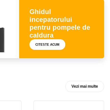
Ghidul
incepatorului
pentru pompele de
caldura
CITESTE ACUM
Vezi mai multe