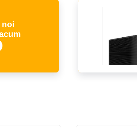
 noi
 acum