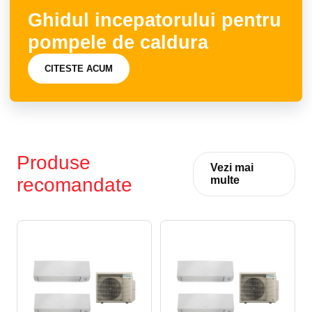
Ghidul incepatorului pentru
pompele de caldura
CITESTE ACUM
Produse
Vezi mai
recomandate
multe