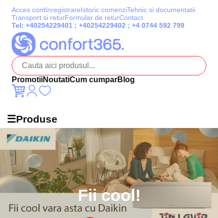
Acces cont
Inregistrare
Istoric comenzi
Tehnic si documentatii
Transport si retur
Formular de retur
Contact
Tel:
+40254229401
;
+40254229402
;
+4 0744 592 799
Promotii
Noutati
Cum cumpar
Blog
☰
Produse
Fii cool!