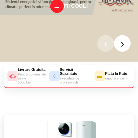
FII COOL!
‹
›
Livrare Gratuita
Servicii
Garantate
Plata In Rate
Pentru comenzi de
☺
▬
peste
executate de
rapid si eficient
1000 Lei
profesionisti