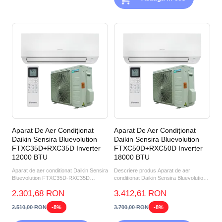
Aparat De Aer Condiționat
Aparat De Aer Condiționat
Daikin Sensira Bluevolution
Daikin Sensira Bluevolution
FTXC35D+RXC35D Inverter
FTXC50D+RXC50D Inverter
12000 BTU
18000 BTU
Aparat de aer conditionat Daikin Sensira
Descriere produs Aparat de aer
Bluevolution FTXC35D-RXC35D
conditionat Daikin Sensira Bluevolution
Inverter 12000 BTU D...
FTXC50D+RXC50D Invert...
2.301,68 RON
3.412,61 RON
2.510,00 RON
-8%
3.700,00 RON
-8%