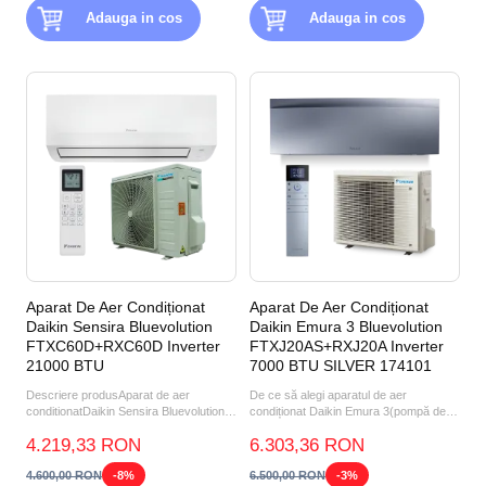
Adauga in cos
Adauga in cos
Aparat De Aer Condiționat
Aparat De Aer Condiționat
Daikin Sensira Bluevolution
Daikin Emura 3 Bluevolution
FTXC60D+RXC60D Inverter
FTXJ20AS+RXJ20A Inverter
21000 BTU
7000 BTU SILVER 174101
Descriere produsAparat de aer
De ce să alegi aparatul de aer
conditionatDaikin Sensira Bluevolution
condiționat Daikin Emura 3(pompă de
FTXC60D=RXC60D Inverter...
căldură aer-aer) FTXJ20AS...
4.219,33 RON
6.303,36 RON
4.600,00 RON
-8%
6.500,00 RON
-3%