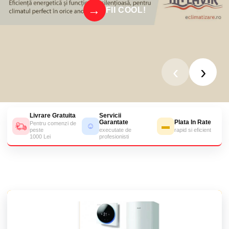
FII COOL!
‹
›
Livrare Gratuita
Servicii
Garantate
Plata In Rate
Pentru comenzi de
☺
▬
peste
executate de
rapid si eficient
1000 Lei
profesionisti