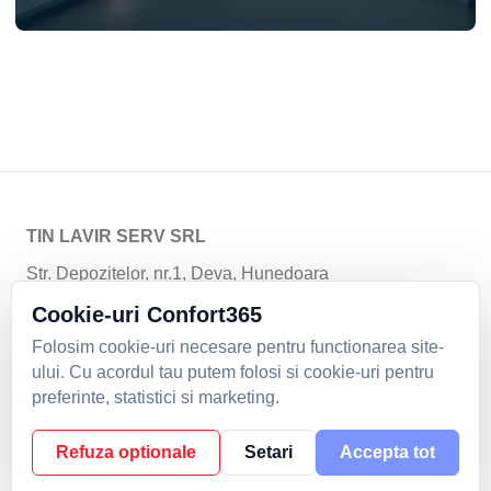
TIN LAVIR SERV SRL
Str. Depozitelor, nr.1, Deva, Hunedoara
Email:
climatizare@tinlavir.ro
| Telefon:
+40254229401
;
Cookie-uri Confort365
+40254229402
;
+4 0744 592 799
Folosim cookie-uri necesare pentru functionarea site-
Politica de confidentialitate
|
Formular de retur
|
ului. Cu acordul tau putem folosi si cookie-uri pentru
Cookie-uri
preferinte, statistici si marketing.
2026. Toate drepturile rezervate.
Refuza optionale
Setari
Accepta tot