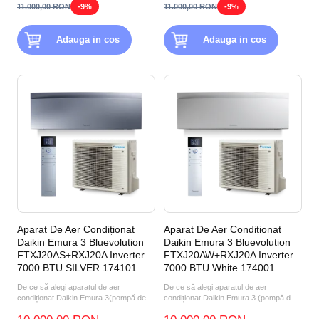
11.000,00 RON
-9%
11.000,00 RON
-9%
Adauga in cos
Adauga in cos
Aparat De Aer Condiționat
Aparat De Aer Condiționat
Daikin Emura 3 Bluevolution
Daikin Emura 3 Bluevolution
FTXJ20AS+RXJ20A Inverter
FTXJ20AW+RXJ20A Inverter
7000 BTU SILVER 174101
7000 BTU White 174001
De ce să alegi aparatul de aer
De ce să alegi aparatul de aer
condiționat Daikin Emura 3(pompă de
condiționat Daikin Emura 3 (pompă de
căldură aer-aer) FTXJ20AS...
căldură aer-aer) FTXJ20A...