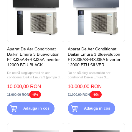
Aparat De Aer Condiționat
Aparat De Aer Condiționat
Daikin Emura 3 Bluevolution
Daikin Emura 3 Bluevolution
FTXJ35AB+RXJ35A Inverter
FTXJ35AS+RXJ35A Inverter
12000 BTU BLACK
12000 BTU SILVER
De ce să alegi aparatul de aer
De ce să alegi aparatul de aer
condiționat Daikin Emura 3 (pompă de
condiționat Daikin Emura 3
căldură aer-aer) FTXJ35A...
FTXJ35AS+RXJ35A 12000 BTU
10.000,00 RON
10.000,00 RON
SILVER?...
11.000,00 RON
-9%
11.000,00 RON
-9%
Adauga in cos
Adauga in cos