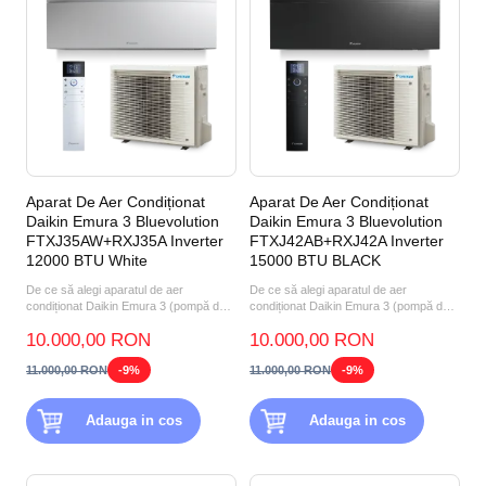
Aparat De Aer Condiționat
Aparat De Aer Condiționat
Daikin Emura 3 Bluevolution
Daikin Emura 3 Bluevolution
FTXJ35AW+RXJ35A Inverter
FTXJ42AB+RXJ42A Inverter
12000 BTU White
15000 BTU BLACK
De ce să alegi aparatul de aer
De ce să alegi aparatul de aer
condiționat Daikin Emura 3 (pompă de
condiționat Daikin Emura 3 (pompă de
căldură aer-aer) FTXJ35A...
căldură aer-aer) FTXJ42A...
10.000,00 RON
10.000,00 RON
11.000,00 RON
-9%
11.000,00 RON
-9%
Adauga in cos
Adauga in cos