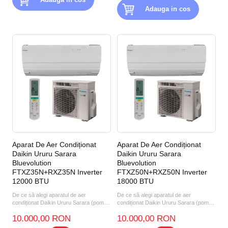
Adauga in cos
Aparat De Aer Condiționat
Aparat De Aer Condiționat
Daikin Ururu Sarara
Daikin Ururu Sarara
Bluevolution
Bluevolution
FTXZ35N+RXZ35N Inverter
FTXZ50N+RXZ50N Inverter
12000 BTU
18000 BTU
De ce să alegi aparatul de aer
De ce să alegi aparatul de aer
condiționat Daikin Ururu Sarara (pompă
condiționat Daikin Ururu Sarara (pompă
de căldură aer-aer) F...
de căldură aer-aer) FT...
10.000,00 RON
10.000,00 RON