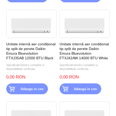
Unitate internă aer condiționat
Unitate internă aer condiționat
tip split de perete Daikin
tip split de perete Daikin
Emura Bluevolution
Emura Bluevolution
FTXJ35AB 12000 BTU Black
FTXJ42AW 14000 BTU White
Specificatii tehnice complete si
Specificatii tehnice complete si
disponibilitate verificata.
disponibilitate verificata.
0,00 RON
0,00 RON
Adauga in cos
Adauga in cos