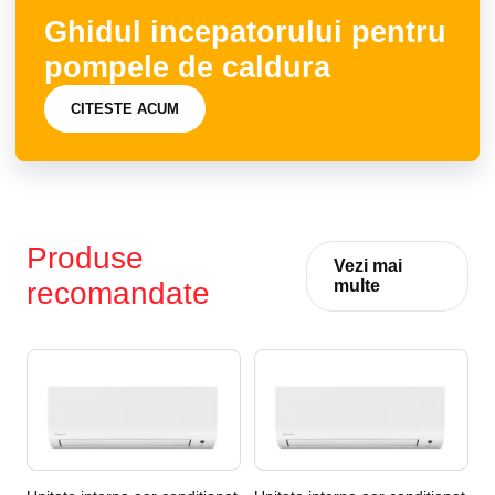
Ghidul incepatorului pentru
pompele de caldura
CITESTE ACUM
Produse
Vezi mai
recomandate
multe