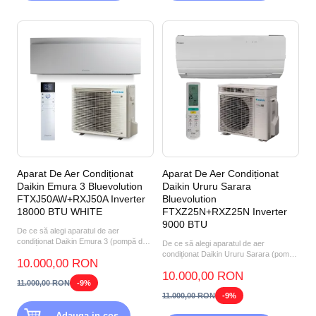
Aparat De Aer Condiționat
Aparat De Aer Condiționat
Daikin Emura 3 Bluevolution
Daikin Ururu Sarara
FTXJ50AW+RXJ50A Inverter
Bluevolution
18000 BTU WHITE
FTXZ25N+RXZ25N Inverter
9000 BTU
De ce să alegi aparatul de aer
condiționat Daikin Emura 3 (pompă de
De ce să alegi aparatul de aer
căldură aer-aer) FTXJ50A...
condiționat Daikin Ururu Sarara (pompă
10.000,00 RON
de căldură aer-aer) FT...
10.000,00 RON
11.000,00 RON
-9%
11.000,00 RON
-9%
Adauga in cos