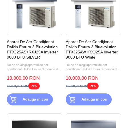
Aparat De Aer Condiționat
Aparat De Aer Condiționat
Daikin Emura 3 Bluevolution
Daikin Emura 3 Bluevolution
FTXJ25AS+RXJ25A Inverter
FTXJ25AW+RXJ25A Inverter
9000 BTU SILVER
9000 BTU White
De ce să alegi aparatul de aer
De ce să alegi aparatul de aer
condiționat Daikin Emura 3 (pompă de
condiționat Daikin Emura 3 (pompă de
căldură aer-aer) FTXJ25A...
căldură aer-aer) FTXJ25A...
10.000,00 RON
10.000,00 RON
11.000,00 RON
-9%
11.000,00 RON
-9%
Adauga in cos
Adauga in cos