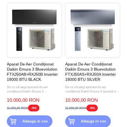
Aparat De Aer Condiționat
Aparat De Aer Condiționat
Daikin Emura 3 Bluevolution
Daikin Emura 3 Bluevolution
FTXJ50AB+RXJ50B Inverter
FTXJ50AS+RXJ50A Inverter
18000 BTU BLACK
18000 BTU SILVER
De ce să alegi aparatul de aer
De ce să alegi aparatul de aer
condiționat Daikin Emura 3
condiționat Daikin Emura 3 (pompă de
FTXJ50AB+RXJ50B 18000 BTU
căldură aer-aer) FTXJ50A...
10.000,00 RON
10.000,00 RON
BLACK? P...
11.000,00 RON
-9%
11.000,00 RON
-9%
Adauga in cos
Adauga in cos