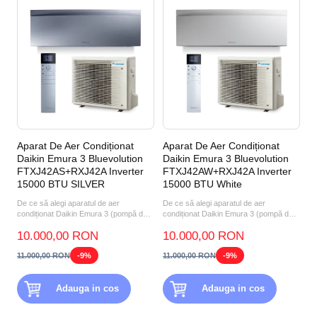
Aparat De Aer Condiționat
Aparat De Aer Condiționat
Daikin Emura 3 Bluevolution
Daikin Emura 3 Bluevolution
FTXJ42AS+RXJ42A Inverter
FTXJ42AW+RXJ42A Inverter
15000 BTU SILVER
15000 BTU White
De ce să alegi aparatul de aer
De ce să alegi aparatul de aer
condiționat Daikin Emura 3 (pompă de
condiționat Daikin Emura 3 (pompă de
căldură aer-aer) FTXJ42...
căldură aer-aer) FTXJ42A...
10.000,00 RON
10.000,00 RON
11.000,00 RON
-9%
11.000,00 RON
-9%
Adauga in cos
Adauga in cos