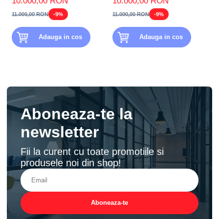
10.000,00 RON
10.000,00 RON
11.000,00 RON
-9%
11.000,00 RON
-9%
Adauga in cos
Adauga in cos
Aboneaza-te la
newsletter
Fii la curent cu toate promotiile si
produsele noi din shop!
Aboneaza-te