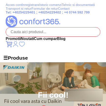
Acces cont
Inregistrare
Istoric comenzi
Tehnic si documentatii
Transport si retur
Formular de retur
Contact
Tel:
+40254229401
;
+40254229402
;
+4 0744 592 799
Promotii
Noutati
Cum cumpar
Blog
☰
Produse
Fii cool!