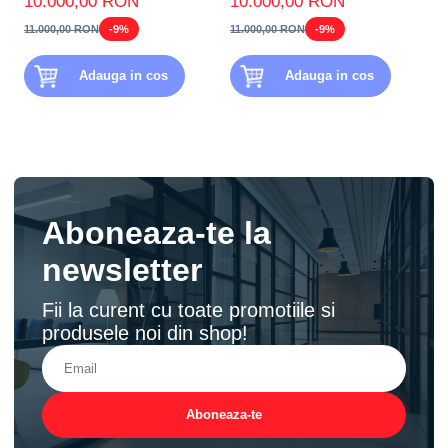
10.000,00 RON
10.000,00 RON
11.000,00 RON
-9%
11.000,00 RON
-9%
Adauga in cos
Adauga in cos
Aboneaza-te la
newsletter
Fii la curent cu toate promotiile si
produsele noi din shop!
Aboneaza-te