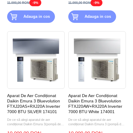
11.000,00 RON
-9%
11.000,00 RON
-9%
Adauga in cos
Adauga in cos
Aparat De Aer Condiționat
Aparat De Aer Condiționat
Daikin Emura 3 Bluevolution
Daikin Emura 3 Bluevolution
FTXJ20AS+RXJ20A Inverter
FTXJ20AW+RXJ20A Inverter
7000 BTU SILVER 174101
7000 BTU White 174001
De ce să alegi aparatul de aer
De ce să alegi aparatul de aer
condiționat Daikin Emura 3(pompă de
condiționat Daikin Emura 3 (pompă de
căldură aer-aer) FTXJ20AS...
căldură aer-aer) FTXJ20A...