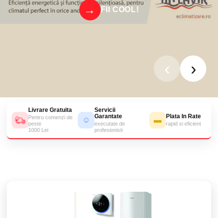
FII COOL!
‹
›
Livrare Gratuita
Servicii
Garantate
Plata In Rate
Pentru comenzi de
☺
▬
peste
executate de
rapid si eficient
1000 Lei
profesionisti