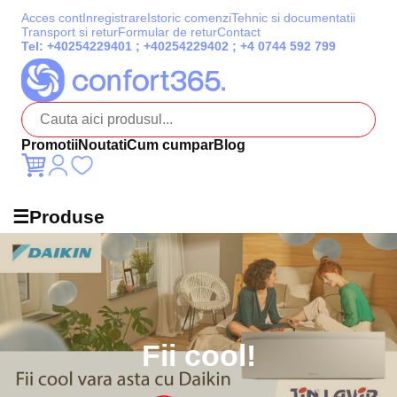
Acces cont
Inregistrare
Istoric comenzi
Tehnic si documentatii
Transport si retur
Formular de retur
Contact
Tel:
+40254229401
;
+40254229402
;
+4 0744 592 799
Promotii
Noutati
Cum cumpar
Blog
☰
Produse
Fii cool!