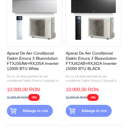
Aparat De Aer Condiționat
Aparat De Aer Condiționat
Daikin Emura 3 Bluevolution
Daikin Emura 3 Bluevolution
FTXJ35AW+RXJ35A Inverter
FTXJ42AB+RXJ42A Inverter
12000 BTU White
15000 BTU BLACK
De ce să alegi aparatul de aer
De ce să alegi aparatul de aer
condiționat Daikin Emura 3 (pompă de
condiționat Daikin Emura 3 (pompă de
căldură aer-aer) FTXJ35A...
căldură aer-aer) FTXJ42A...
10.000,00 RON
10.000,00 RON
11.000,00 RON
-9%
11.000,00 RON
-9%
Adauga in cos
Adauga in cos