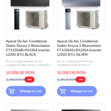
Aparat De Aer Condiționat
Aparat De Aer Condiționat
Daikin Emura 3 Bluevolution
Daikin Emura 3 Bluevolution
FTXJ35AB+RXJ35A Inverter
FTXJ35AS+RXJ35A Inverter
12000 BTU BLACK
12000 BTU SILVER
De ce să alegi aparatul de aer
De ce să alegi aparatul de aer
condiționat Daikin Emura 3 (pompă de
condiționat Daikin Emura 3
căldură aer-aer) FTXJ35A...
FTXJ35AS+RXJ35A 12000 BTU
10.000,00 RON
10.000,00 RON
SILVER?...
11.000,00 RON
-9%
11.000,00 RON
-9%
Adauga in cos
Adauga in cos