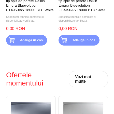
tip split de perete Daikin
tip split de perete Daikin
Emura Bluevolution
Emura Bluevolution
FTXJ50AW 18000 BTU White
FTXJ50AS 18000 BTU Silver
Specificatii tehnice complete si
Specificatii tehnice complete si
disponibilitate verificata.
disponibilitate verificata.
0,00 RON
0,00 RON
Adauga in cos
Adauga in cos
Ofertele
Vezi mai
momentului
multe