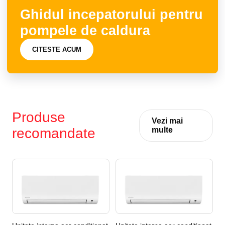
Ghidul incepatorului pentru
pompele de caldura
CITESTE ACUM
Produse
Vezi mai
recomandate
multe