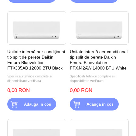
Unitate internă aer condiționat
Unitate internă aer condiționat
tip split de perete Daikin
tip split de perete Daikin
Emura Bluevolution
Emura Bluevolution
FTXJ35AB 12000 BTU Black
FTXJ42AW 14000 BTU White
Specificatii tehnice complete si
Specificatii tehnice complete si
disponibilitate verificata.
disponibilitate verificata.
0,00 RON
0,00 RON
Adauga in cos
Adauga in cos