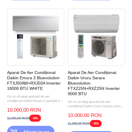
Aparat De Aer Condiționat
Aparat De Aer Condiționat
Daikin Emura 3 Bluevolution
Daikin Ururu Sarara
FTXJ50AW+RXJ50A Inverter
Bluevolution
18000 BTU WHITE
FTXZ25N+RXZ25N Inverter
9000 BTU
De ce să alegi aparatul de aer
condiționat Daikin Emura 3 (pompă de
De ce să alegi aparatul de aer
căldură aer-aer) FTXJ50A...
condiționat Daikin Ururu Sarara (pompă
10.000,00 RON
de căldură aer-aer) FT...
10.000,00 RON
11.000,00 RON
-9%
11.000,00 RON
-9%
Adauga in cos