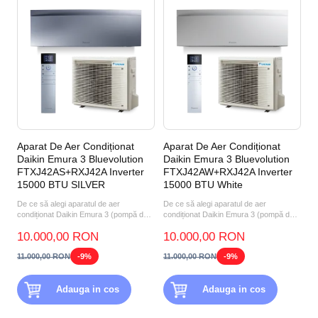
Aparat De Aer Condiționat
Aparat De Aer Condiționat
Daikin Emura 3 Bluevolution
Daikin Emura 3 Bluevolution
FTXJ42AS+RXJ42A Inverter
FTXJ42AW+RXJ42A Inverter
15000 BTU SILVER
15000 BTU White
De ce să alegi aparatul de aer
De ce să alegi aparatul de aer
condiționat Daikin Emura 3 (pompă de
condiționat Daikin Emura 3 (pompă de
căldură aer-aer) FTXJ42...
căldură aer-aer) FTXJ42A...
10.000,00 RON
10.000,00 RON
11.000,00 RON
-9%
11.000,00 RON
-9%
Adauga in cos
Adauga in cos