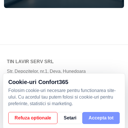
TIN LAVIR SERV SRL
Str. Depozitelor, nr.1, Deva, Hunedoara
Email:
climatizare@tinlavir.ro
| Telefon:
+40254229401
;
Cookie-uri Confort365
+40254229402
;
+4 0744 592 799
Folosim cookie-uri necesare pentru functionarea site-
Politica de confidentialitate
|
Formular de retur
|
ului. Cu acordul tau putem folosi si cookie-uri pentru
Cookie-uri
preferinte, statistici si marketing.
2026. Toate drepturile rezervate.
Refuza optionale
Setari
Accepta tot