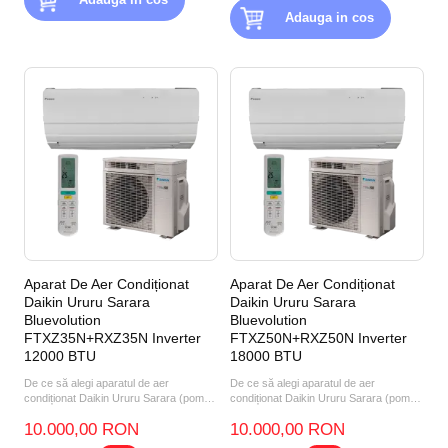
Adauga in cos
Aparat De Aer Condiționat
Aparat De Aer Condiționat
Daikin Ururu Sarara
Daikin Ururu Sarara
Bluevolution
Bluevolution
FTXZ35N+RXZ35N Inverter
FTXZ50N+RXZ50N Inverter
12000 BTU
18000 BTU
De ce să alegi aparatul de aer
De ce să alegi aparatul de aer
condiționat Daikin Ururu Sarara (pompă
condiționat Daikin Ururu Sarara (pompă
de căldură aer-aer) F...
de căldură aer-aer) FT...
10.000,00 RON
10.000,00 RON