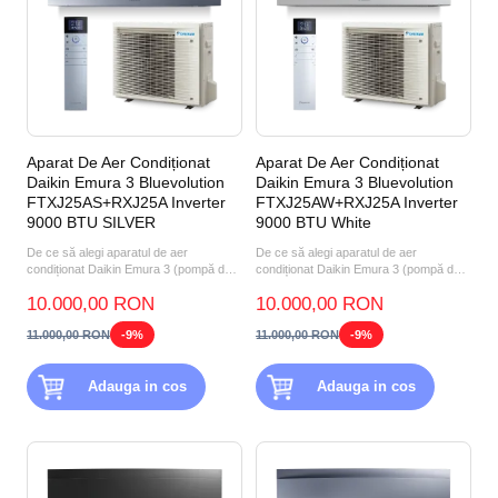
Aparat De Aer Condiționat
Aparat De Aer Condiționat
Daikin Emura 3 Bluevolution
Daikin Emura 3 Bluevolution
FTXJ25AS+RXJ25A Inverter
FTXJ25AW+RXJ25A Inverter
9000 BTU SILVER
9000 BTU White
De ce să alegi aparatul de aer
De ce să alegi aparatul de aer
condiționat Daikin Emura 3 (pompă de
condiționat Daikin Emura 3 (pompă de
căldură aer-aer) FTXJ25A...
căldură aer-aer) FTXJ25A...
10.000,00 RON
10.000,00 RON
11.000,00 RON
-9%
11.000,00 RON
-9%
Adauga in cos
Adauga in cos