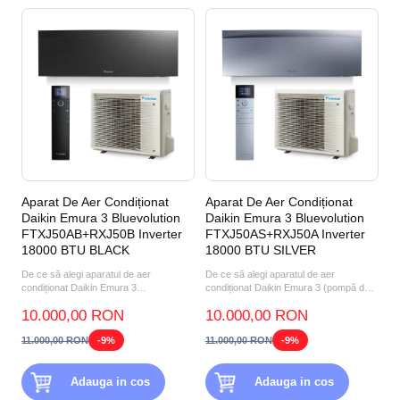
Aparat De Aer Condiționat
Aparat De Aer Condiționat
Daikin Emura 3 Bluevolution
Daikin Emura 3 Bluevolution
FTXJ50AB+RXJ50B Inverter
FTXJ50AS+RXJ50A Inverter
18000 BTU BLACK
18000 BTU SILVER
De ce să alegi aparatul de aer
De ce să alegi aparatul de aer
condiționat Daikin Emura 3
condiționat Daikin Emura 3 (pompă de
FTXJ50AB+RXJ50B 18000 BTU
căldură aer-aer) FTXJ50A...
10.000,00 RON
10.000,00 RON
BLACK? P...
11.000,00 RON
-9%
11.000,00 RON
-9%
Adauga in cos
Adauga in cos