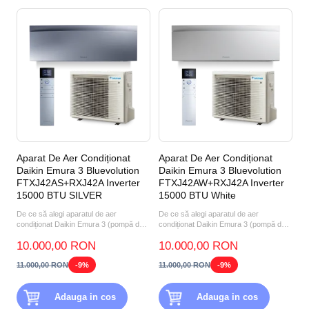
Aparat De Aer Condiționat
Aparat De Aer Condiționat
Daikin Emura 3 Bluevolution
Daikin Emura 3 Bluevolution
FTXJ42AS+RXJ42A Inverter
FTXJ42AW+RXJ42A Inverter
15000 BTU SILVER
15000 BTU White
De ce să alegi aparatul de aer
De ce să alegi aparatul de aer
condiționat Daikin Emura 3 (pompă de
condiționat Daikin Emura 3 (pompă de
căldură aer-aer) FTXJ42...
căldură aer-aer) FTXJ42A...
10.000,00 RON
10.000,00 RON
11.000,00 RON
-9%
11.000,00 RON
-9%
Adauga in cos
Adauga in cos