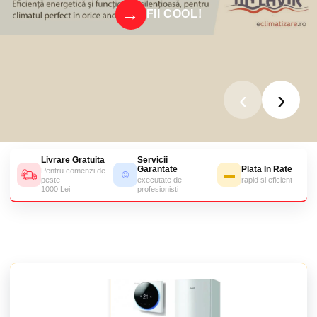
FII COOL!
‹
›
Livrare Gratuita
Servicii
Garantate
Plata In Rate
Pentru comenzi de
☺
▬
peste
executate de
rapid si eficient
1000 Lei
profesionisti