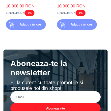
căldură aer-aer) FTXJ20AS...
căldură aer-aer) FTXJ20A...
10.000,00 RON
10.000,00 RON
11.000,00 RON
-9%
11.000,00 RON
-9%
Adauga in cos
Adauga in cos
Aboneaza-te la
newsletter
Fii la curent cu toate promotiile si
produsele noi din shop!
Aboneaza-te