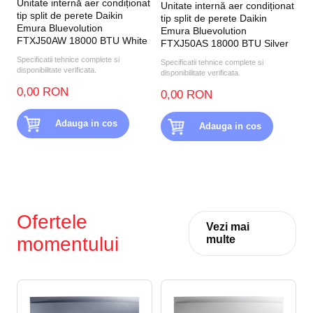
Unitate internă aer condiționat
Unitate internă aer condiționat
tip split de perete Daikin
tip split de perete Daikin
Emura Bluevolution
Emura Bluevolution
FTXJ50AW 18000 BTU White
FTXJ50AS 18000 BTU Silver
Specificatii tehnice complete si
Specificatii tehnice complete si
disponibilitate verificata.
disponibilitate verificata.
0,00 RON
0,00 RON
Adauga in cos
Adauga in cos
Ofertele
Vezi mai
momentului
multe