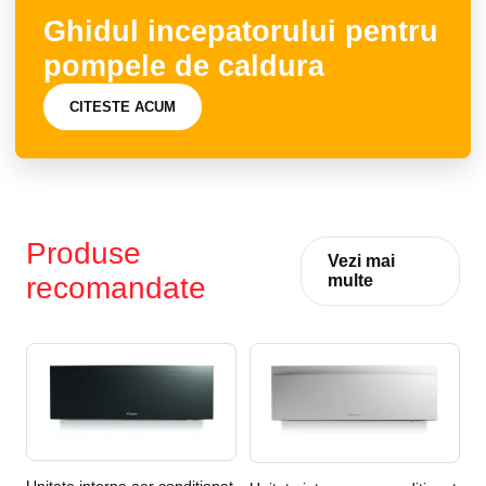
Ghidul incepatorului pentru
pompele de caldura
CITESTE ACUM
Produse
Vezi mai
recomandate
multe
Unitate interna aer conditionat