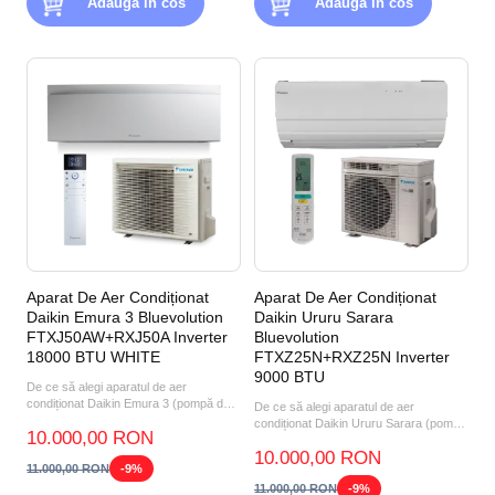
Adauga in cos
Adauga in cos
Aparat De Aer Condiționat
Aparat De Aer Condiționat
Daikin Emura 3 Bluevolution
Daikin Ururu Sarara
FTXJ50AW+RXJ50A Inverter
Bluevolution
18000 BTU WHITE
FTXZ25N+RXZ25N Inverter
9000 BTU
De ce să alegi aparatul de aer
condiționat Daikin Emura 3 (pompă de
De ce să alegi aparatul de aer
căldură aer-aer) FTXJ50A...
condiționat Daikin Ururu Sarara (pompă
10.000,00 RON
de căldură aer-aer) FT...
10.000,00 RON
11.000,00 RON
-9%
11.000,00 RON
-9%