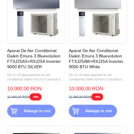
Aparat De Aer Condiționat
Aparat De Aer Condiționat
Daikin Emura 3 Bluevolution
Daikin Emura 3 Bluevolution
FTXJ25AS+RXJ25A Inverter
FTXJ25AW+RXJ25A Inverter
9000 BTU SILVER
9000 BTU White
De ce să alegi aparatul de aer
De ce să alegi aparatul de aer
condiționat Daikin Emura 3 (pompă de
condiționat Daikin Emura 3 (pompă de
căldură aer-aer) FTXJ25A...
căldură aer-aer) FTXJ25A...
10.000,00 RON
10.000,00 RON
11.000,00 RON
-9%
11.000,00 RON
-9%
Adauga in cos
Adauga in cos