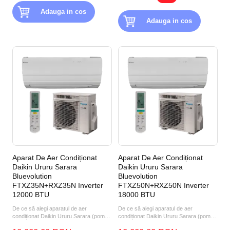
Adauga in cos
Adauga in cos
Aparat De Aer Condiționat
Aparat De Aer Condiționat
Daikin Ururu Sarara
Daikin Ururu Sarara
Bluevolution
Bluevolution
FTXZ35N+RXZ35N Inverter
FTXZ50N+RXZ50N Inverter
12000 BTU
18000 BTU
De ce să alegi aparatul de aer
De ce să alegi aparatul de aer
condiționat Daikin Ururu Sarara (pompă
condiționat Daikin Ururu Sarara (pompă
de căldură aer-aer) F...
de căldură aer-aer) FT...