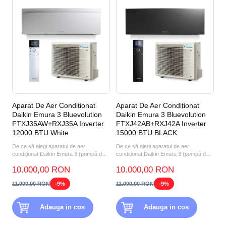
Aparat De Aer Condiționat
Aparat De Aer Condiționat
Daikin Emura 3 Bluevolution
Daikin Emura 3 Bluevolution
FTXJ35AW+RXJ35A Inverter
FTXJ42AB+RXJ42A Inverter
12000 BTU White
15000 BTU BLACK
De ce să alegi aparatul de aer
De ce să alegi aparatul de aer
condiționat Daikin Emura 3 (pompă de
condiționat Daikin Emura 3 (pompă de
căldură aer-aer) FTXJ35A...
căldură aer-aer) FTXJ42A...
10.000,00 RON
10.000,00 RON
11.000,00 RON
-9%
11.000,00 RON
-9%
Adauga in cos
Adauga in cos