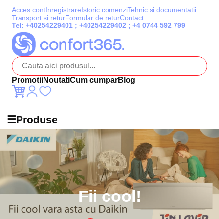
Acces cont
Inregistrare
Istoric comenzi
Tehnic si documentatii
Transport si retur
Formular de retur
Contact
Tel:
+40254229401
;
+40254229402
;
+4 0744 592 799
Promotii
Noutati
Cum cumpar
Blog
☰
Produse
Fii cool!