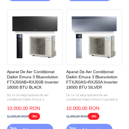
Aparat De Aer Condiționat
Aparat De Aer Condiționat
Daikin Emura 3 Bluevolution
Daikin Emura 3 Bluevolution
FTXJ50AB+RXJ50B Inverter
FTXJ50AS+RXJ50A Inverter
18000 BTU BLACK
18000 BTU SILVER
De ce să alegi aparatul de aer
De ce să alegi aparatul de aer
condiționat Daikin Emura 3
condiționat Daikin Emura 3 (pompă de
FTXJ50AB+RXJ50B 18000 BTU
căldură aer-aer) FTXJ50A...
10.000,00 RON
10.000,00 RON
BLACK? P...
11.000,00 RON
-9%
11.000,00 RON
-9%