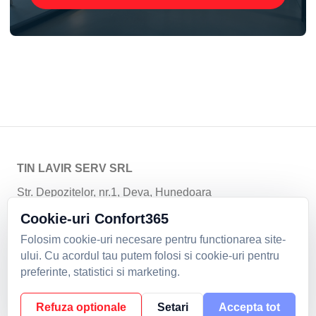
TIN LAVIR SERV SRL
Str. Depozitelor, nr.1, Deva, Hunedoara
Email:
climatizare@tinlavir.ro
| Telefon:
+40254229401
;
Cookie-uri Confort365
+40254229402
;
+4 0744 592 799
Folosim cookie-uri necesare pentru functionarea site-
Politica de confidentialitate
|
Formular de retur
|
ului. Cu acordul tau putem folosi si cookie-uri pentru
Cookie-uri
preferinte, statistici si marketing.
2026. Toate drepturile rezervate.
Refuza optionale
Setari
Accepta tot