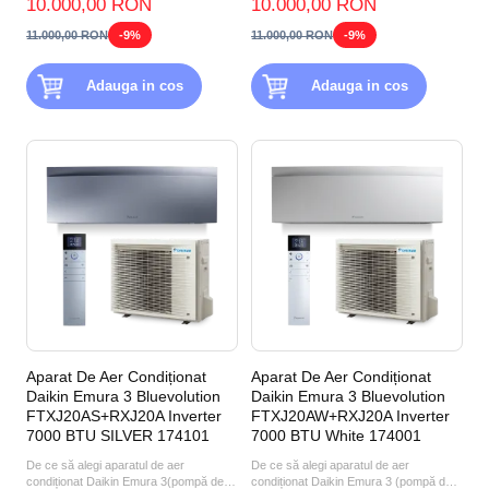
10.000,00 RON
10.000,00 RON
11.000,00 RON
-9%
11.000,00 RON
-9%
Adauga in cos
Adauga in cos
Aparat De Aer Condiționat
Aparat De Aer Condiționat
Daikin Emura 3 Bluevolution
Daikin Emura 3 Bluevolution
FTXJ20AS+RXJ20A Inverter
FTXJ20AW+RXJ20A Inverter
7000 BTU SILVER 174101
7000 BTU White 174001
De ce să alegi aparatul de aer
De ce să alegi aparatul de aer
condiționat Daikin Emura 3(pompă de
condiționat Daikin Emura 3 (pompă de