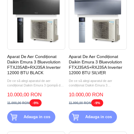
Aparat De Aer Condiționat
Aparat De Aer Condiționat
Daikin Emura 3 Bluevolution
Daikin Emura 3 Bluevolution
FTXJ35AB+RXJ35A Inverter
FTXJ35AS+RXJ35A Inverter
12000 BTU BLACK
12000 BTU SILVER
De ce să alegi aparatul de aer
De ce să alegi aparatul de aer
condiționat Daikin Emura 3 (pompă de
condiționat Daikin Emura 3
căldură aer-aer) FTXJ35A...
FTXJ35AS+RXJ35A 12000 BTU
10.000,00 RON
10.000,00 RON
SILVER?...
11.000,00 RON
-9%
11.000,00 RON
-9%
Adauga in cos
Adauga in cos