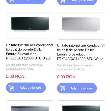
Unitate internă aer condiționat
Unitate internă aer condiționat
tip split de perete Daikin
tip split de perete Daikin
Emura Bluevolution
Emura Bluevolution
FTXJ35AB 12000 BTU Black
FTXJ42AW 14000 BTU White
Specificatii tehnice complete si
Specificatii tehnice complete si
disponibilitate verificata.
disponibilitate verificata.
0,00 RON
0,00 RON
Adauga in cos
Adauga in cos